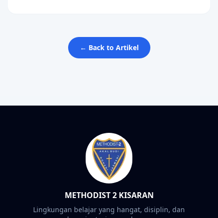
← Back to Artikel
METHODIST 2 KISARAN
Lingkungan belajar yang hangat, disiplin, dan